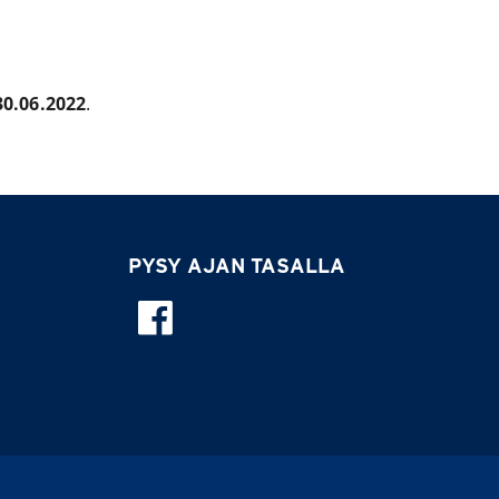
30.06.2022
.
PYSY AJAN TASALLA
Seuraa meitä Faceb