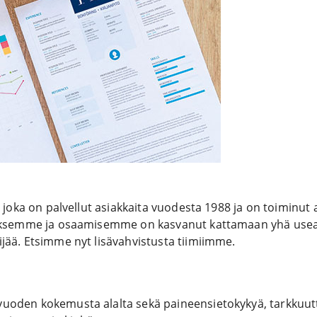
 joka on palvellut asiakkaita vuodesta 1988 ja on toiminut 
yksemme ja osaamisemme on kasvanut kattamaan yhä useampi
jää. Etsimme nyt lisävahvistusta tiimiimme.
oden kokemusta alalta sekä paineensietokykyä, tarkkuutta