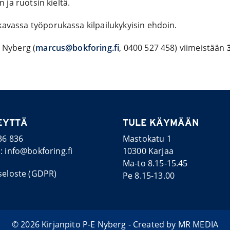
 ja ruotsin kieltä.
avassa työporukassa kilpailukykyisin ehdoin.
 Nyberg (
marcus@bokforing.fi
, 0400 527 458) viimeistään
EYTTÄ
TULE KÄYMÄÄN
36 836
Mastokatu 1
i:
info@bokforing.fi
10300 Karjaa
Ma-to 8.15-15.45
seloste (GDPR)
Pe 8.15-13.00
© 2026 Kirjanpito P-E Nyberg - Created by
MR MEDIA