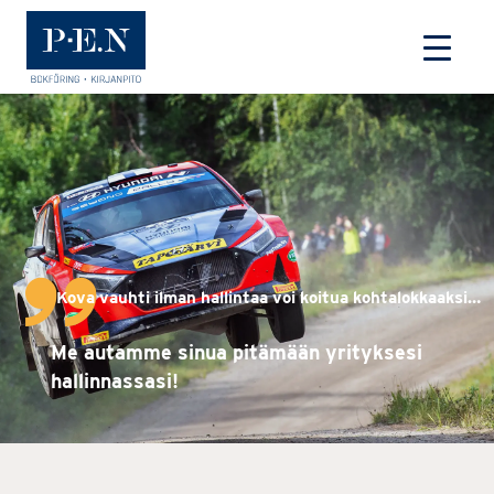
Primary
Etusivulle
Kova vauhti ilman hallintaa voi koitua kohtalokkaaksi…
Me autamme sinua pitämään yrityksesi
hallinnassasi!